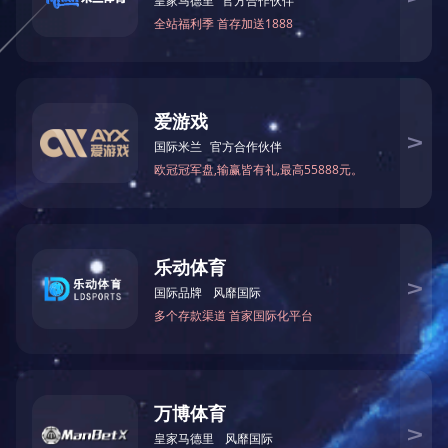
开云APP官方官网（中国）有限公司官网
开云app官方官网（中国）有限公司官网
（原泰州机械厂有限公司）是专业生产
电动滚筒、过滤机械的企业，二0 一一
年经过资产重组，由集安佳信通用机械
有限公司（现吉林省佳信通用机械...
了解更多
产品中心