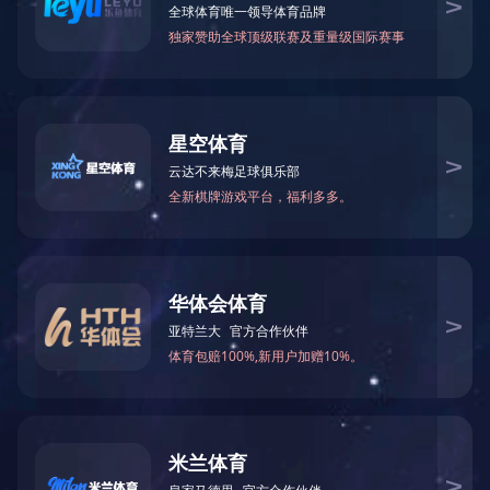
网站首页
关于我们
公司形象
厂区一角
竭诚为客户提供优质的产品和优良的服
务，实现互利共赢，共同奉献社会！