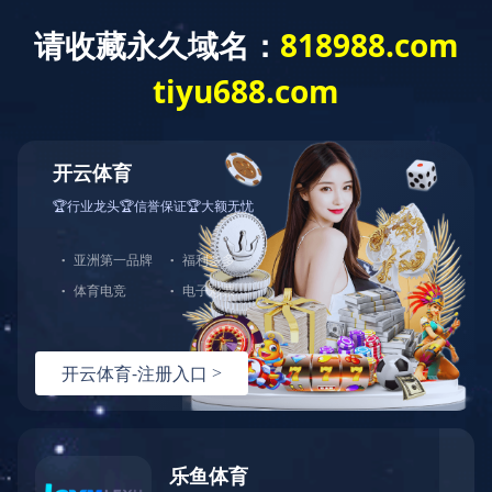
欢迎浏览开云app官方官网（中国）有限公司官网网站
留言咨询
关于我们