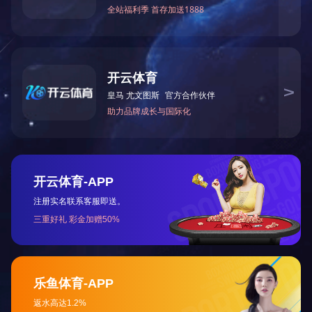
电动滚筒
过滤机械
减速器
换带装置
开云APP官方官网（中国）有限公
司官网
江苏省泰州市海陵工业园区泰安路46
13905263199(高总)