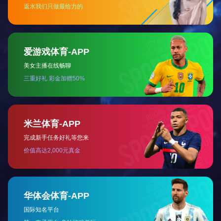
下一个产品：
YWD型油浸式电动滚筒
竭诚为客户提供优质的产品和优良的服
务，实现互利共赢，共同奉献社会！
开云APP官方官网（中国）有限公司官网
开云app官方官网（中国）有限公司官网
（原泰州机械厂有限公司）是专业生产
电动滚筒、过滤机械的企业，二0 一一