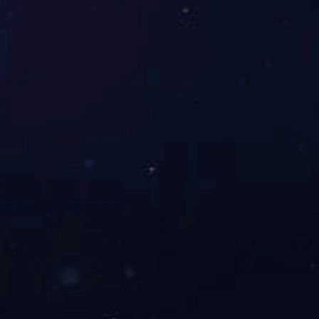
开云APP官方官网（中国）有限公
司官网
江苏省泰州市海陵工业园区泰安路46
13905263199(高总)
Jxtzjx@126.com