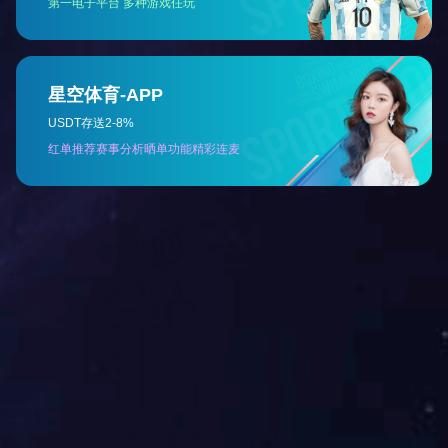
年经过资产重组，由集安佳信通用机械
有限公司（现吉林省佳信通用机械...
了解更多
产品中心
电动滚筒
过滤机械
减速器
换带装置