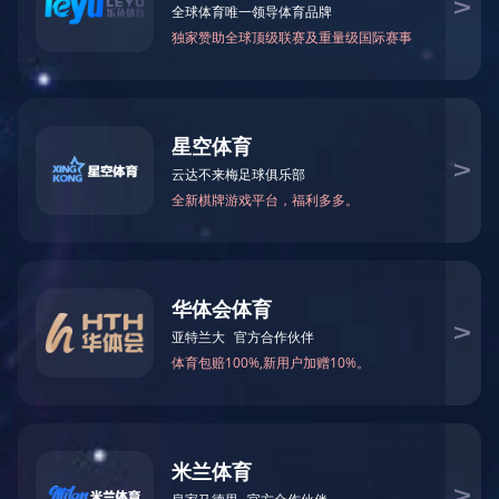
网站首页
产品中心
电动滚筒
产品中心
电动滚筒
过滤机械
减速器
换带装置