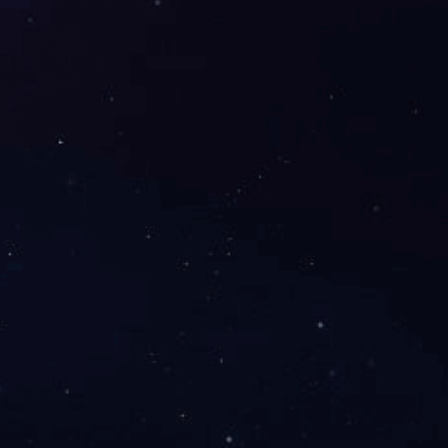
开云APP官方官网（中国）有限公司官网
）有限
泰安路