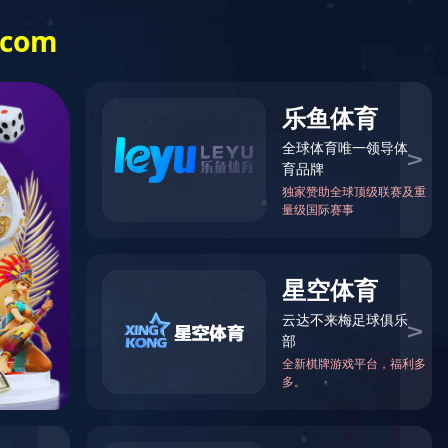
留言咨询
46号
23
123
在线招聘
123
123