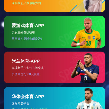
16
李泽范
13804454418
哈尔滨市、无锡鸿纳
17
秦裕刚
13844539856
佳木斯、鹤岗、双鸭山、伊春
18
牛建第
13844539200
鸡西、牡丹江、七台河
19
刘伟
13844531911
呼盟、哲盟、兴安盟、大兴安岭、
20
刘振刚
13500952008
长春市、四平市、通钢股份
21
术守吉
13904454376
吉林市、松原市、白城市
22
付玉德
13804454458
通化地区、辽源地区
23
史文光
13500957378
白山市、延边
24
孙金文
13944533700
鞍山市
25
金尚万
13843545688
沈阳市
26
梁永国
13844549888
辽阳市、阜新市
27
于永平
13804454171
大连市、丹东市、本溪市