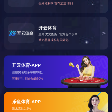
9
王强
13901432676
长）、徐州（圣戈班）钢厂、徐州
江苏（无锡、常州、南通、溧阳）
10
刘永林
13016703845
司、浙江
11
云南、贵州、葛洲坝集团水电、山西铝电
12
马兵
13508806320
泰州市宇杰、上海
广西
13
许宝峰
13805047085
广东（佛山、、江门）福建、建华
四川（巴中、南允、遂宁、内江、
14
黄树涛
15834592099
凉山州）、自贡运输、自贡鑫平
15
钟润波
13944533085
广西