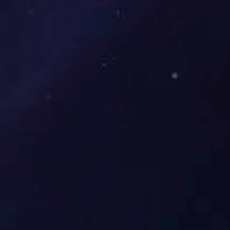
39
齐国建
13943342236
大同、朔州市
40
15143520788
忻州、阳泉、晋中、吕梁
杨
林
41
张相花
13704352808
包头、鄂尔多斯、呼和浩特、乌兰
42
回云峰
13804454520
榆林、阿盟（神华集团所属企业）
43
13943548987
陕西省（榆林市以外）
刑
超
44
牟智海
13943546977
宁夏
平顶山、许昌、商丘、漯河、南阳
45
田玉波
13943543703
堰、襄阳、随州、荆门、赤壁、神
46
邱丽波
13843541351
青海省、西藏、甘肃
47
杨晓峰
13943549785
新疆