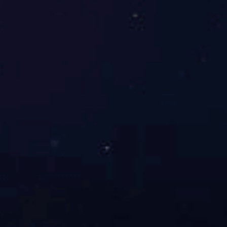
竭诚为客户提供优质的产品和优良的服
务，实现互利共赢，共同奉献社会！
开云APP官方官网（中国）有限公司官网
开云app官方官网（中国）有限公司官网
（原泰州机械厂有限公司）是专业生产
电动滚筒、过滤机械的企业，二0 一一
年经过资产重组，由集安佳信通用机械
有限公司（现吉林省佳信通用机械...
了解更多