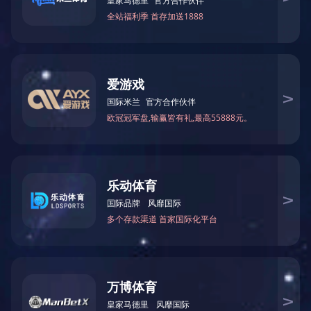
江苏（苏州
,
常州
,
徐州）、泰兴市泰航减
3
孙敦宝
13843533066
泰机械
4
张子昂
13943342233
江西省
湖南
5
刘显军
13904454846
广东（除佛山、海门）、海南、佛
限公司
重庆、四川（泸州、内江、广安、
6
王立君
13943544000
四川（绵阳、眉山、广元、德阳、
7
湖北
8
田顺林
13807177357
山东矿机有限公司、葛洲坝集团水
江苏（泰州、淮安、扬州、连云港