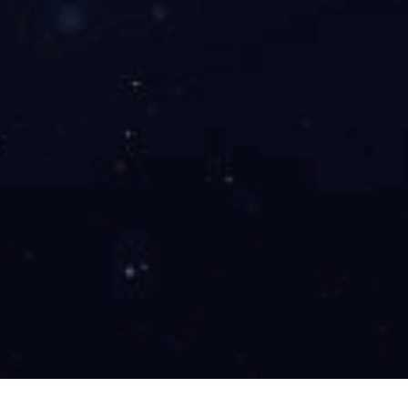
产品中心
电动滚筒
过滤机械
减速器
换带装置
开云APP官方官网（中国）有限公
司官网
江苏省泰州市海陵工业园区泰安路46