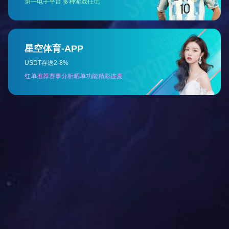
28
张树清
13844548566
朝阳、葫芦岛、承德
29
张世刚
13804454161
抚顺、铁岭
30
李坤
13704352676
营口、锦州、盘锦
31
张琦
13933391888
唐山、秦皇岛、宁波、北京、天津
32
周峰
13904454234
赤峰、锡林浩特、张家口
33
张世玲
13804454415
保定市、石家庄市、邢合市、邯郸
山东（菏泽、济宁、泰安、莱芜、
34
那继顺
13704352877
博、临沂、枣庄）、河北沧州
35
蔡贺
18743590737
潍坊、烟台、青岛、威海、日照
36
巩合龙
13704352418
河南
37
杨振家
13804454244
太原市
38
杜桂军
13704352901
长治、晋城、运城、临汾