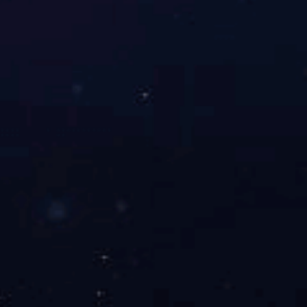
江苏省泰州市海陵工业园区泰安路46
13905263199(高总)
Jxtzjx@126.com