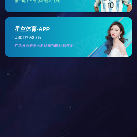
竭诚为客户提供优质的产品和优良的服
务，实现互利共赢，共同奉献社会！
开云APP官方官网（中国）有限公司官网
开云app官方官网（中国）有限公司官网
（原泰州机械厂有限公司）是专业生产
电动滚筒、过滤机械的企业，二0 一一
年经过资产重组，由集安佳信通用机械
有限公司（现吉林省佳信通用机械...