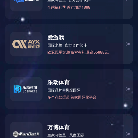
佳信泰州公司召开...
元月28日上午，公司在二楼会议室召开二
0...
2024-02-02
李德才同志获得优...
李德才同志是一名集安籍流动党员，政治...
2023-07-02
电动滚筒如何安装
外装式电动滚筒是一种将电机和减速器共...
2017-10-10
作者：
2023-07-02