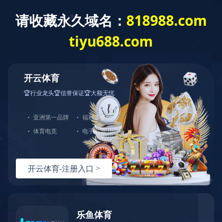
欢迎浏览开云app官方官网（中国）有限公司官网网站
留言咨询
产品中心