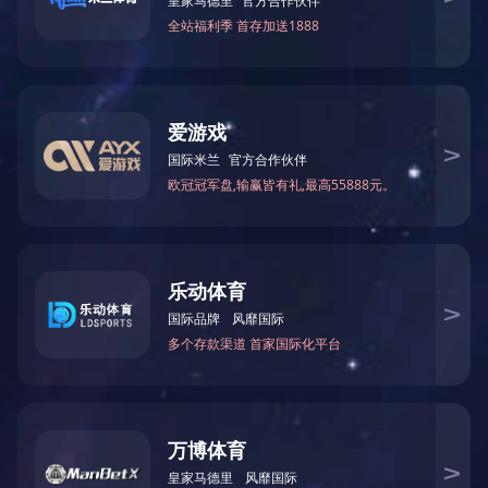
最新产品
开云APP官方官网（中国）有限公司官
网
了解更多
YDB型隔爆电动滚筒
了解更多
DY1(JYD)移动式电动滚筒
了解更多