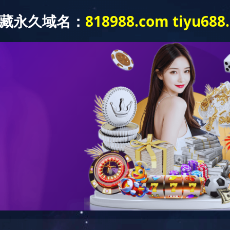
tel:0523-86550378
江苏省泰州市
13905263199（高总）
海陵工业园区泰安路
fax:0523-86558037
讯
123
123
产品中心
123
123
营销网络
123
123
荣誉资质
1
售后服务
123
123
技术参数
123
123