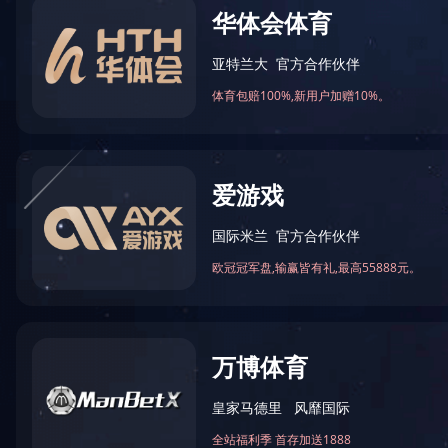
关于我们
网站首页
关于我们
公司简介
公司简介
公司文化
公司形象