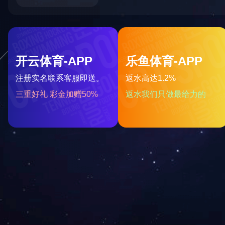
竭诚为客户提供优质的产品和优良