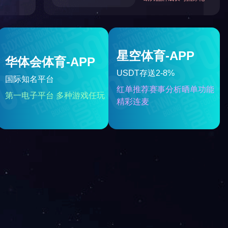
YD型、WD、YZ（BYD）型电动滚筒规格齐全。过滤机械
。
理念，注重持续技术进步，不断自主创新，引导行业发
，共同奉献社会。
开云APP官方官网（中国）有限公司官网
）有限