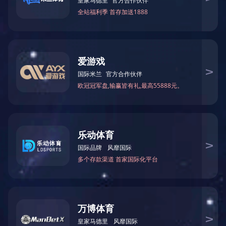
最新产品
开云APP官方官网（中国）有限公司官
网
了解更多
YDB型隔爆电动滚筒
了解更多
DY1(JYD)移动式电动滚筒
了解更多