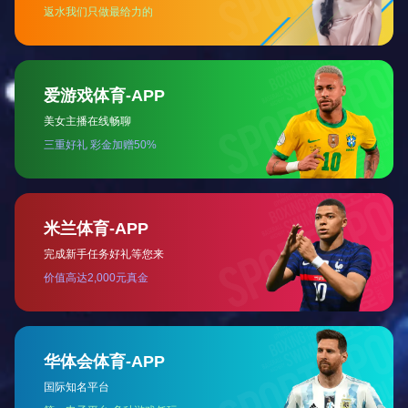
DY1(JYD)移动式电动滚筒