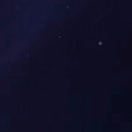
YWD型油浸式电动滚筒