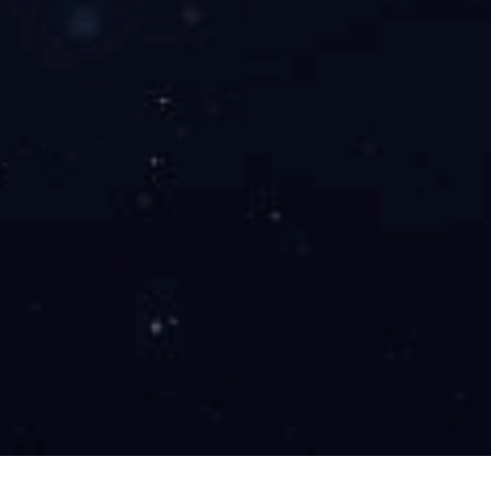
传动滚筒
S97系列永磁滚筒
竭诚为客户提供优质的产品和优良的服
务，实现互利共赢，共同奉献社会！
开云APP官方官网（中国）有限公司官网