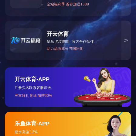
开云app官方官网（中国）有限公司官网
（原泰州机械厂有限公司）是专业生产
电动滚筒、过滤机械的企业，二0 一一
年经过资产重组，由集安佳信通用机械
有限公司（现吉林省佳信通用机械...
了解更多
产品中心
电动滚筒
过滤机械
减速器
换带装置