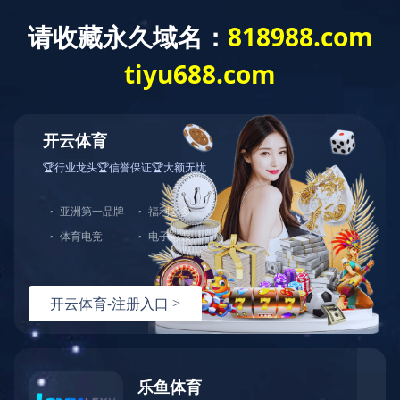
欢迎浏览开云app官方官网（中国）有限公司官网网站
留言咨询
关于我们