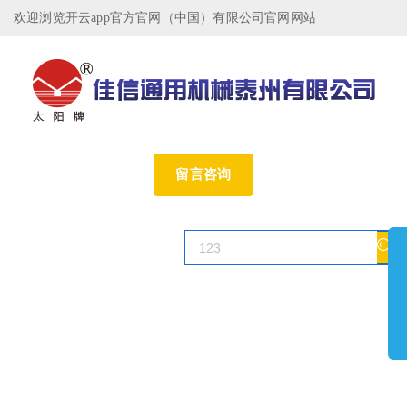
欢迎浏览开云app官方官网（中国）有限公司官网网站
留言咨询
新闻资讯