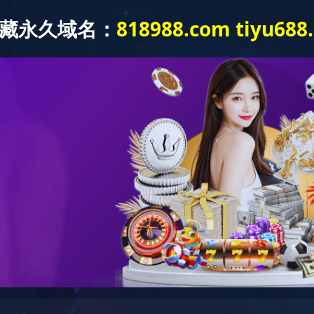
tel:0523-86550378
江苏省泰州市
13905263199（高总）
海陵工业园区泰安路
fax:0523-86558037
心
营销网络
荣誉资质
在线招聘
开云APP官方官网（