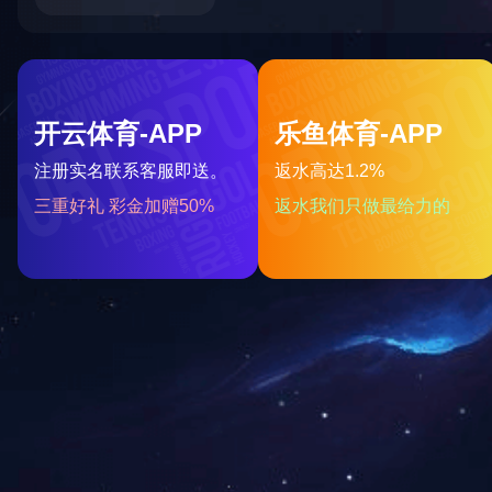
佳信泰州公司召开...
元月28日上午，公司在二楼会议
室召开二0...
2024-02-02
李德才同志获得优...
李德才同志是一名集安籍流动党
员，政治...
2023-07-02
电动滚筒如何安装
外装式电动滚筒是一种将电机和减
速器共...
2017-10-10