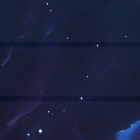
作者：
2017-07-31
YZ型油浸式电动滚
YZ电动滚筒的电机一般采用B级绝缘，允许的最高温升为
缘，电机允许温升分别可达到100k或125k。凡是功率
装置。最高噪声低于85分贝，一般低于75分贝。品种规格齐
至2000毫米，带速从0.06至4.25米／秒，功率从0.1至
电动滚筒作为带式输送机和提升的动力，广泛用于农业