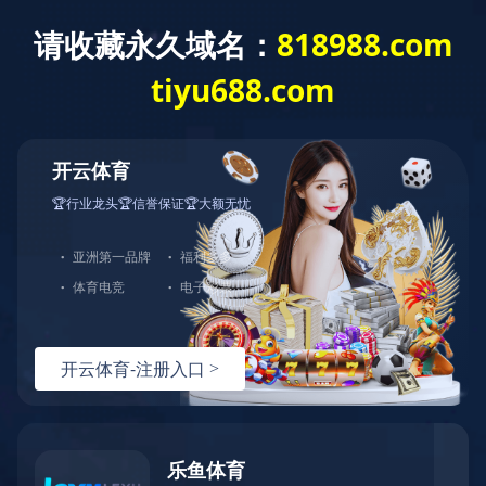
欢迎浏览开云app官方官网（中国）有限公司官网网站
留言咨询
产品中心