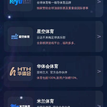
网站首页
产品中心
电动滚筒
产品中心
电动滚筒
过滤机械
减速器
换带装置