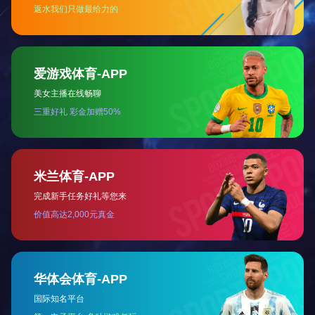
下一个产品：
S97系列永磁滚筒
竭诚为客户提供优质的产品和优良的服
务，实现互利共赢，共同奉献社会！
开云APP官方官网（中国）有限公司官网
开云app官方官网（中国）有限公司官网
（原泰州机械厂有限公司）是专业生产
电动滚筒、过滤机械的企业，二0 一一