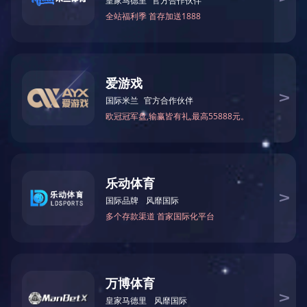
最新产品
开云APP官方官网（中国）有限公司官
网
了解更多
YDB型隔爆电动滚筒
了解更多
DY1(JYD)移动式电动滚筒
了解更多