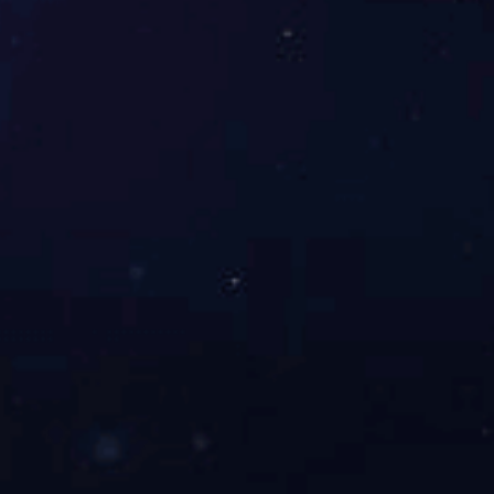
开云APP官方官网（中国）有限公
司官网
江苏省泰州市海陵工业园区泰安路46
13905263199(高总)
Jxtzjx@126.com