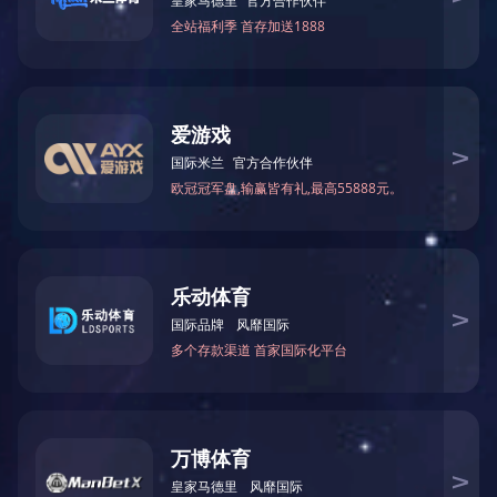
最新产品
开云APP官方官网（中国）有限公司官
网
了解更多
YDB型隔爆电动滚筒
了解更多
DY1(JYD)移动式电动滚筒
了解更多