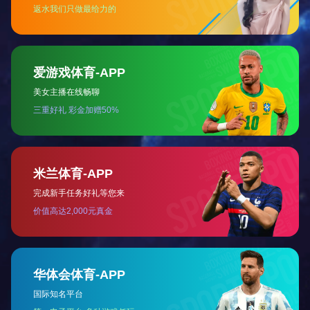
下一个产品：
开云app官方官网（中国）有限公司官网
竭诚为客户提供优质的产品和优良的服
务，实现互利共赢，共同奉献社会！
开云APP官方官网（中国）有限公司官网
开云app官方官网（中国）有限公司官网
（原泰州机械厂有限公司）是专业生产