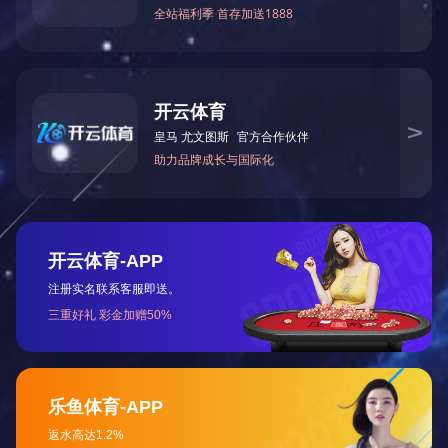
改向滚筒
上一个产品：
开云app官方官网（中国）有限公司官网
下一个产品：
传动滚筒
竭诚为客户提供优质的产品和优良的服
务，实现互利共赢，共同奉献社会！