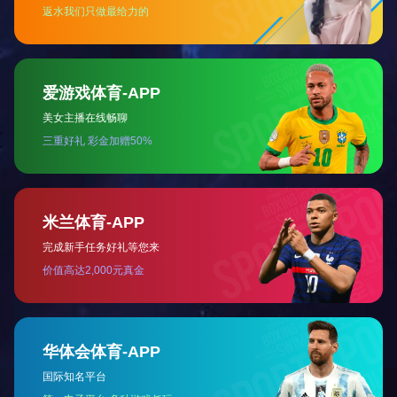
开云APP官方官网（中国）有限公司官网
开云app官方官网（中国）有限公司官网
（原泰州机械厂有限公司）是专业生产
电动滚筒、过滤机械的企业，二0 一一
年经过资产重组，由集安佳信通用机械
有限公司（现吉林省佳信通用机械...
了解更多
产品中心