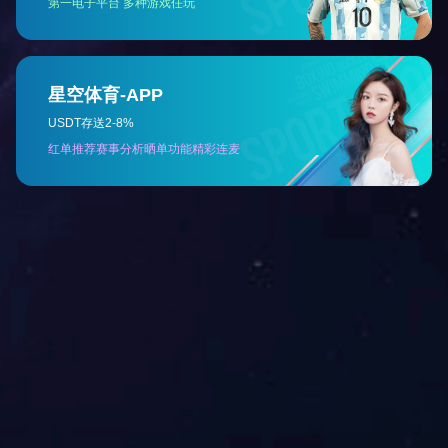
电动滚筒
过滤机械
减速器
换带装置
开云APP官方官网（中国）有限公
司官网
江苏省泰州市海陵工业园区泰安路46
13905263199(高总)
Jxtzjx@126.com