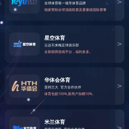
网站首页
产品中心
电动滚筒
产品中心
电动滚筒
过滤机械
减速器
换带装置