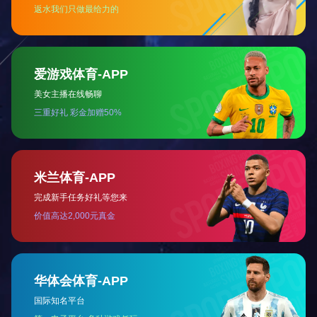
开云APP官方官网（中国）有限公司官网
开云app官方官网（中国）有限公司官网
（原泰州机械厂有限公司）是专业生产
电动滚筒、过滤机械的企业，二0 一一
年经过资产重组，由集安佳信通用机械
有限公司（现吉林省佳信通用机械...
了解更多
产品中心