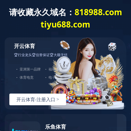
欢迎浏览开云app官方官网（中国）有限公司官网网站
留言咨询
产品中心