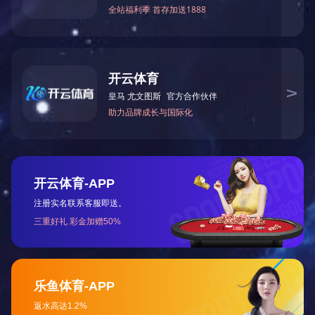
传动滚筒
上一个产品：
改向滚筒
下一个产品：
YZ(YT)型电动滚筒
竭诚为客户提供优质的产品和优良的服
务，实现互利共赢，共同奉献社会！